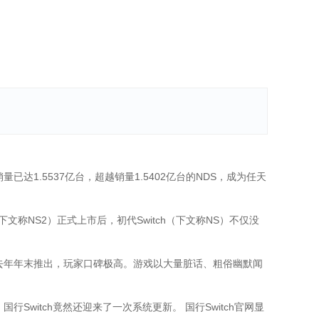
已达1.5537亿台，超越销量1.5402亿台的NDS，成为任天
文称NS2）正式上市后，初代Switch（下文称NS）不仅没
去年年末推出，玩家口碑极高。游戏以大量脏话、粗俗幽默闻
Switch竟然还迎来了一次系统更新。 国行Switch官网显