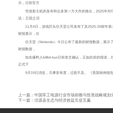
示，日前官方
凭借新主机的发布和众多第一方大作的推出，2025年对任天
说：王国之泪
11月4日，游戏巨头任天堂公司发布了其2025-26财年第
财报显示，任
任天堂（Nintendo）今日公布了最新的财报数据，展示了其新一代
财报数据，
知名爆料人billbil-kun日前发文确认，正如此前的报道，任
正式下
9月19日消息，凡事皆有度，过犹不及。 《美国病例报告期
上一篇：中国军工电源行业市场前瞻与投资战略规划
下一篇：泾源县生态与经济效益互促互赢